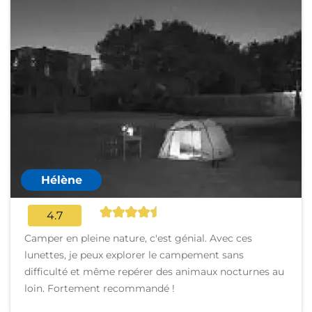
Hélène
4.7
Camper en pleine nature, c'est génial. Avec ces
lunettes, je peux explorer le campement sans
difficulté et même repérer des animaux nocturnes au
loin. Fortement recommandé !