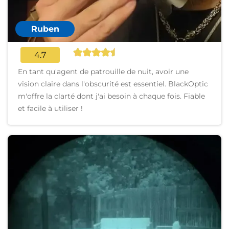
Ruben
4.7
En tant qu'agent de patrouille de nuit, avoir une
vision claire dans l'obscurité est essentiel. BlackOptic
m'offre la clarté dont j'ai besoin à chaque fois. Fiable
et facile à utiliser !